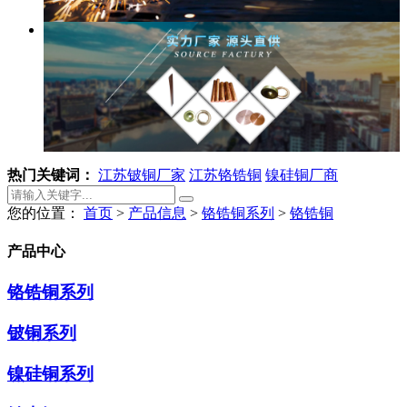
热门关键词：
江苏铍铜厂家
江苏铬锆铜
镍硅铜厂商
您的位置：
首页
>
产品信息
>
铬锆铜系列
>
铬锆铜
产品中心
铬锆铜系列
铍铜系列
镍硅铜系列