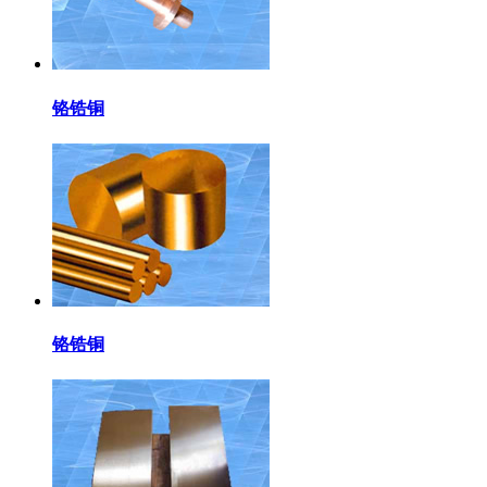
铬锆铜
铬锆铜