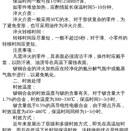
保温时间一般可按1小时/25mm计算。
如零件堆放加热，应酌情延长保温时间5~10分钟。
淬火介质：
淬火介质一般采用30℃的水。对于形状复杂的零件，为
了避免变形，也可采用油作为淬火介质。
淬火转移时间：
转移时间应尽量短，一般不超过6秒，对于薄、小零件的
转移时间应更短。
注意事项：
凡需淬火的零件，其表面必须清洁干净，操作时应戴手
套，以防汗液、油渍等在高温下腐蚀表面。
铍铜合金的淬火加热应在经净化的氨分解气氛中或氨基
气氛中进行，以避免氧化。
二、时效处理
时效温度：
铍铜合金的时效温度与铍的含量有关。对于铍含量大于
1.7%的合金，时效温度为300~330℃，保温时间1~3小时。
铍含量低于0.5%的高导电性电极合金，由于熔点升高，
时效温度为450~480℃，保温时间同样为1~3小时。
时效方式：
近年来发展出了双级和多级时效方式，即先在高温短时
时效，而后在低温下长时间保温时效。这样做的优点是性能提